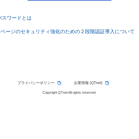
パスワードとは
専用ページのセキュリティ強化のための２段階認証導入について
プライバシーポリシー
企業情報 (QTnet)
新しいウィンドウで開く
新しいウィンドウ
Copyright QTnet All rights reserved.